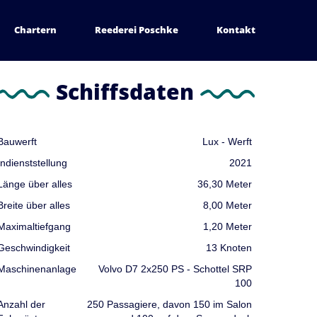
Chartern
Reederei Poschke
Kontakt
Schiffsdaten
Bauwerft
Lux - Werft
Indienststellung
2021
Länge über alles
36,30 Meter
Breite über alles
8,00 Meter
Maximaltiefgang
1,20 Meter
Geschwindigkeit
13 Knoten
Maschinenanlage
Volvo D7 2x250 PS - Schottel SRP
100
Anzahl der
250 Passagiere, davon 150 im Salon