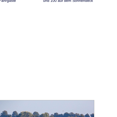
Fahrgäste
und 100 auf dem Sonnendeck
ild