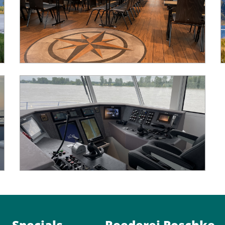
Bild
Specials
Reederei Poschke